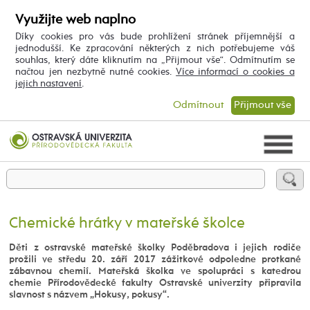
Využijte web naplno
Díky cookies pro vás bude prohlížení stránek příjemnější a
jednodušší. Ke zpracování některých z nich potřebujeme váš
souhlas, který dáte kliknutím na „Přijmout vše“. Odmítnutím se
načtou jen nezbytně nutné cookies.
Více informací o cookies a
jejich nastavení
.
Odmítnout
Přijmout vše
Chemické hrátky v mateřské školce
Děti z ostravské mateřské školky Poděbradova i jejich rodiče
prožili ve středu 20. září 2017 zážitkové odpoledne protkané
zábavnou chemií. Mateřská školka ve spolupráci s katedrou
chemie Přírodovědecké fakulty Ostravské univerzity připravila
slavnost s názvem „Hokusy, pokusy“.