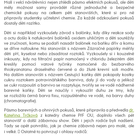
Malí i velcí návštěvníci nejen zhlédli pásmo efektních pokusů, ale děti
měly možnost samy provádět různé jednoduché a bezpečné
chemické pokusy na celkem pěti stanovištích, které si pro ně
připravily studentky učitelství chemie. Za každé odzkoušení pokusů
dostaly děti razítko.
Děti si například vyzkoušely závod s balónky, kdy díky reakce sody
a octu došlo k nafukování balónků oxidem uhličitým a děti soutěžily
ve zručnosti, komu se podaří nasadit balónek na baňku dřív a komu
se dříve nafoukne. Na stanovišti s názvem Zázračné papírky měřily
děti pH, kyselost nebo zásaditost roztoků. Vyzkoušely si i kouzelné
inkousty, kdy na filtrační papír namočený v chloridu železitém děti
kreslily pomocí vatové tyčinky namočené do bezbarvého
thiokyanatanu draselného červeně a do žluté krevní soli modře.
Na dalším stanovišti s názvem Cestující kaňky děti pokapaly kostky
cukru roztokem potravinářského barviva, daly jí do vody a jelikož
se cukr rozpouští a barvivo se rozptyluje, tvořily se ve vodě nádherné
barevné kaňky. Děti se naučily i vykouzlit duhu ze tmy, kdy
se rozložila černá barva fixu, rozpuštěného ve vodě, na barvy duhy
(chromatografie).
Pásmo barevných a ohnivých pokusů, které připravila a předvedla
dr.
Kateřina Trčková
z katedry chemie PřF OU, doplnilo všech pět
stanovišť o další zábavnou show. Děti i jejich rodiče byli nadšení.
Tady se opět potvrdilo, jak je chemie zábavná nejen pro malé, ale
i velké.  Ostatně to potvrzují i ohlasy rodičů: