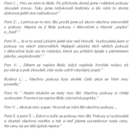
Paní J.: „ Moc se nám to líbilo. Po příchodu domů jsme i některé pokusy
zkoušeli znovu. Taky jsme nafukovali balónky a šlo nám to doma
dokonce ještě více nafouknout.“
Paní Z.: „ Larince se to moc líbí, prošli jsme už skoro všechny stanoviště
s pokusy. Nejvíce se jí líbily pokusy v tělocvičně a hlavně „sopka“
a „had“.“
Paní R.: „ Já si to snad užívám ještě více než Honzík. Vyzkoušela jsem si
pokusy na všech stanovištích. Nejlepší ukázka těch větších pokusů
v tělocvičně byla asi ta nádoba, která po přidání špejle s plamínkem
jakoby „explodovala“.“
Pan V.: „ Dětem se nejvíce líbilo, když naplnily hrníček vodou až
po okraj a pak zkoušeli, zda vodu udrží obyčejný papír.“
Rodina L.: „ Všechny pokusy byly skvělé. Celá akce se Vám moc
povedla.“
Paní N.: “ Našim klukům se tady moc líbí. Všechny pokusy si chtějí
vyzkoušet. Frantovi se nejvíce líbily zázračné papírky.“
Pan V.: „ Akce je moc super. Hrozně se nám líbí všechny pokusy. „
Paní S. a paní Š.: „ Edovi a Julče se pokusy moc líbí. Pokusy si vyzkoušeli
a dostali všechna razítka a tak si teď jdeme vyzvednout naše ceny.
Na ceny se asi těší úplně nejvíce.“