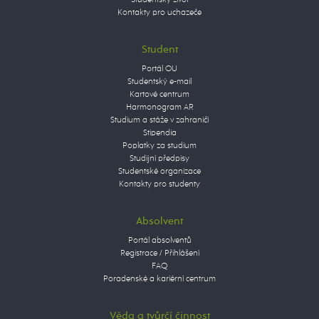
Studentský život
Kontakty pro uchazeče
Student
Portál OU
Studentský e-mail
Kartové centrum
Harmonogram AR
Studium a stáže v zahraničí
Stipendia
Poplatky za studium
Studijní předpisy
Studentské organizace
Kontakty pro studenty
Absolvent
Portál absolventů
Registrace / Přihlášení
FAQ
Poradenské a kariérní centrum
Věda a tvůrčí činnost