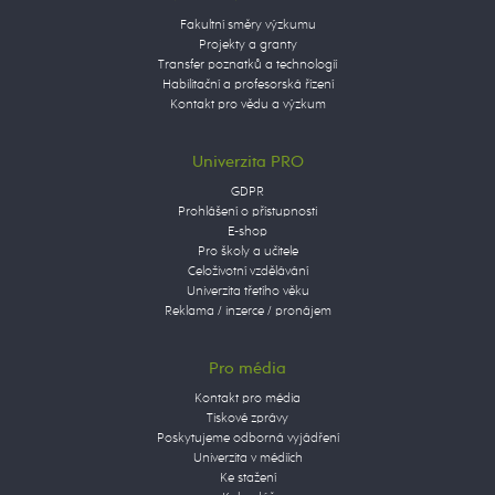
Fakultní směry výzkumu
Projekty a granty
Transfer poznatků a technologií
Habilitační a profesorská řízení
Kontakt pro vědu a výzkum
Univerzita PRO
GDPR
Prohlášení o přístupnosti
E-shop
Pro školy a učitele
Celoživotní vzdělávání
Univerzita třetího věku
Reklama / inzerce / pronájem
Pro média
Kontakt pro média
Tiskové zprávy
Poskytujeme odborná vyjádření
Univerzita v médiích
Ke stažení