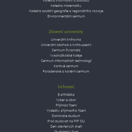
Katedra informatiky a počítačů
Katedra matematiky
Katedra sociální geografie a regionálního rozvoje
Environmentální centrum
Zázemí univerzity
Univerzitní knihovna
Univerzitní obchod a knihkupectví
Centrum Pyramida
Vysokoškolské koleje
Centrum informačních technologií
Kartové centrum
Poradenské a kariérní centrum
Uchazeč
E-přihláška
Vyber si obor
Přijímací řízení
Výsledky přijímacího řízení
Doktorské studium
Proč studovat na PřF OU
Den otevřených dveří