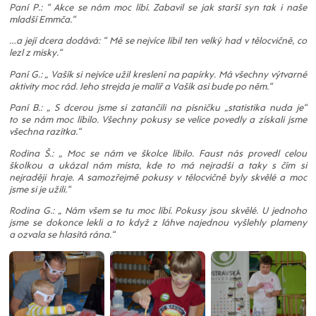
Paní P.: “ Akce se nám moc líbí. Zabavil se jak starší syn tak i naše
mladší Emmča.“
…a její dcera dodává: “ Mě se nejvíce líbil ten velký had v tělocvičně, co
lezl z misky.“
Paní G.: „ Vašík si nejvíce užil kreslení na papírky. Má všechny výtvarné
aktivity moc rád. Jeho strejda je malíř a Vašík asi bude po něm.“
Paní B.: „ S dcerou jsme si zatančili na písničku „statistika nuda je“
to se nám moc líbilo. Všechny pokusy se velice povedly a získali jsme
všechna razítka.“
Rodina Š.: „ Moc se nám ve školce líbilo. Faust nás provedl celou
školkou a ukázal nám místa, kde to má nejradši a taky s čím si
nejraději hraje. A samozřejmě pokusy v tělocvičně byly skvělé a moc
jsme si je užili.“
Rodina G.: „ Nám všem se tu moc líbí. Pokusy jsou skvělé. U jednoho
jsme se dokonce lekli a to když z láhve najednou vyšlehly plameny
a ozvala se hlasitá rána.“