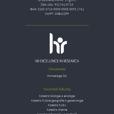
ID datové schránky: 37gj9fm
Číslo účtu: 931761/0710
IBAN: CZ65 0710 0000 0000 0093 1761
SWIFT: CNBACZPP
Univerzita
Homepage OU
Součásti fakulty
Katedra biologie a ekologie
Katedra fyzické geografie a geoekologie
Katedra fyziky
Katedra chemie