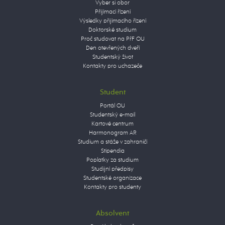
Vyber si obor
Přijímací řízení
Výsledky přijímacího řízení
Doktorské studium
Proč studovat na PřF OU
Den otevřených dveří
Studentský život
Kontakty pro uchazeče
Student
Portál OU
Studentský e-mail
Kartové centrum
Harmonogram AR
Studium a stáže v zahraničí
Stipendia
Poplatky za studium
Studijní předpisy
Studentské organizace
Kontakty pro studenty
Absolvent