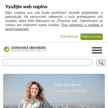
Využijte web naplno
Díky cookies pro vás bude prohlížení stránek příjemnější a
jednodušší. Ke zpracování některých z nich potřebujeme váš
souhlas, který dáte kliknutím na „Přijmout vše“. Odmítnutím se
načtou jen nezbytně nutné cookies.
Více informací o cookies a
jejich nastavení
.
Odmítnout
Přijmout vše
Lucie Žárníková
„Když miluješ život, život miluje tebe.“