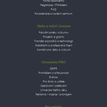
Portál absolventů
Registrace / Přihlášení
FAQ
Poradenské a kariérní centrum
Věda a tvůrčí činnost
Fakultní směry výzkumu
Projekty a granty
Transfer poznatků a technologií
Habilitační a profesorská řízení
Kontakt pro vědu a výzkum
Univerzita PRO
GDPR
Prohlášení o přístupnosti
E-shop
Pro školy a učitele
Celoživotní vzdělávání
Univerzita třetího věku
Reklama / inzerce / pronájem
Pro média