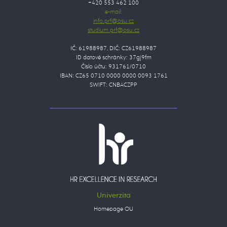
+420 553 462 100
e-mail:
IČ: 61988987, DIČ: CZ61988987
ID datové schránky: 37gj9fm
Číslo účtu: 931761/0710
IBAN: CZ65 0710 0000 0000 0093 1761
SWIFT: CNBACZPP
Univerzita
Homepage OU