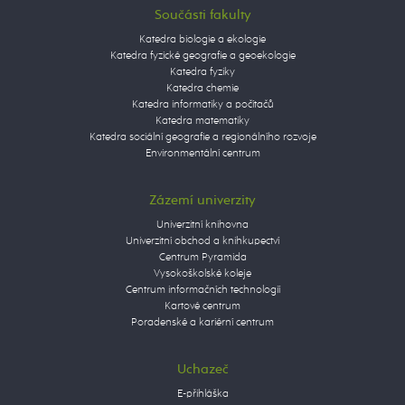
Součásti fakulty
Katedra biologie a ekologie
Katedra fyzické geografie a geoekologie
Katedra fyziky
Katedra chemie
Katedra informatiky a počítačů
Katedra matematiky
Katedra sociální geografie a regionálního rozvoje
Environmentální centrum
Zázemí univerzity
Univerzitní knihovna
Univerzitní obchod a knihkupectví
Centrum Pyramida
Vysokoškolské koleje
Centrum informačních technologií
Kartové centrum
Poradenské a kariérní centrum
Uchazeč
E-přihláška