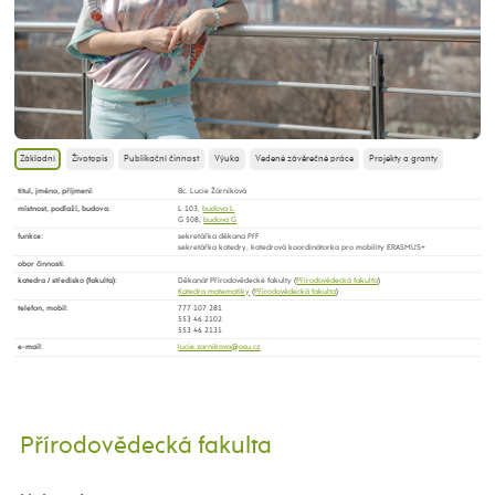
Základní
Životopis
Publikační činnost
Výuka
Vedené závěrečné práce
Projekty a granty
titul, jméno, příjmení
:
Bc. Lucie Žárníková
místnost, podlaží, budova
:
L 103,
budova L
G 508,
budova G
funkce
:
sekretářka děkana PřF
sekretářka katedry, katedrová koordinátorka pro mobility ERASMUS+
obor činnosti
:
katedra / středisko (fakulta)
:
Děkanát Přírodovědecké fakulty (
Přírodovědecká fakulta
)
Katedra matematiky
(
Přírodovědecká fakulta
)
telefon, mobil
:
777 107 281
553 46 2102
553 46 2131
e-mail
:
Přírodovědecká fakulta