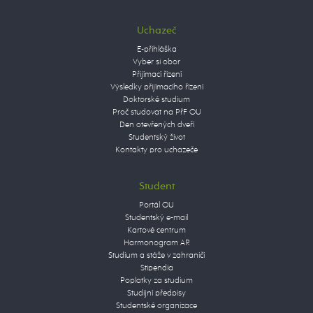
Uchazeč
E-přihláška
Vyber si obor
Přijímací řízení
Výsledky přijímacího řízení
Doktorské studium
Proč studovat na PřF OU
Den otevřených dveří
Studentský život
Kontakty pro uchazeče
Student
Portál OU
Studentský e-mail
Kartové centrum
Harmonogram AR
Studium a stáže v zahraničí
Stipendia
Poplatky za studium
Studijní předpisy
Studentské organizace