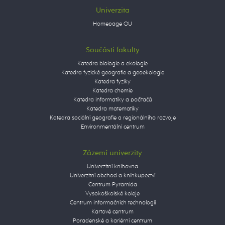
Univerzita
Homepage OU
Součásti fakulty
Katedra biologie a ekologie
Katedra fyzické geografie a geoekologie
Katedra fyziky
Katedra chemie
Katedra informatiky a počítačů
Katedra matematiky
Katedra sociální geografie a regionálního rozvoje
Environmentální centrum
Zázemí univerzity
Univerzitní knihovna
Univerzitní obchod a knihkupectví
Centrum Pyramida
Vysokoškolské koleje
Centrum informačních technologií
Kartové centrum
Poradenské a kariérní centrum