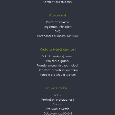
Kontakty pro studenty
Absolvent
Portál absolventů
Registrace / Přihlášení
FAQ
Poradenské a kariérní centrum
Věda a tvůrčí činnost
Fakultní směry výzkumu
Projekty a granty
Transfer poznatků a technologií
Habilitační a profesorská řízení
Kontakt pro vědu a výzkum
Univerzita PRO
GDPR
Prohlášení o přístupnosti
E-shop
Pro školy a učitele
Celoživotní vzdělávání