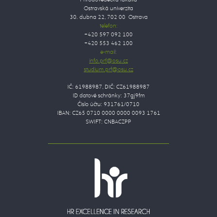
Ostravská univerzita
30. dubna 22, 702 00 Ostrava
telefon:
+420 597 092 100
+420 553 462 100
e-mail:
IČ: 61988987, DIČ: CZ61988987
ID datové schránky: 37gj9fm
Číslo účtu: 931761/0710
IBAN: CZ65 0710 0000 0000 0093 1761
SWIFT: CNBACZPP